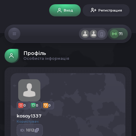
Вход
Регистрация
71
Профіль
Особиста інформація
0
0
0
kosoy1337
Користувач
1012
ID: