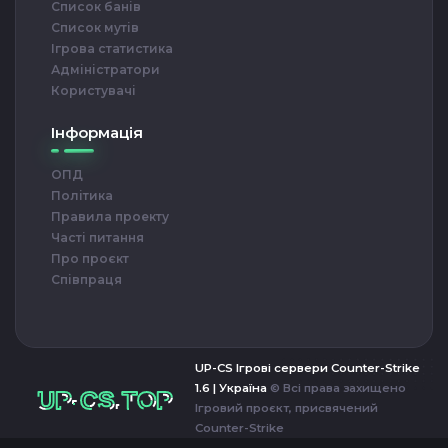
Список банів
Список мутів
Ігрова статистика
Адміністратори
Користувачі
Інформація
ОПД
Політика
Правила проекту
Часті питання
Про проєкт
Співпраця
UP-CS Ігрові сервери Counter-Strike
-CS.TOP
1.6 | Україна
© Всі права захищено
Ігровий проєкт, присвячений
Counter-Strike