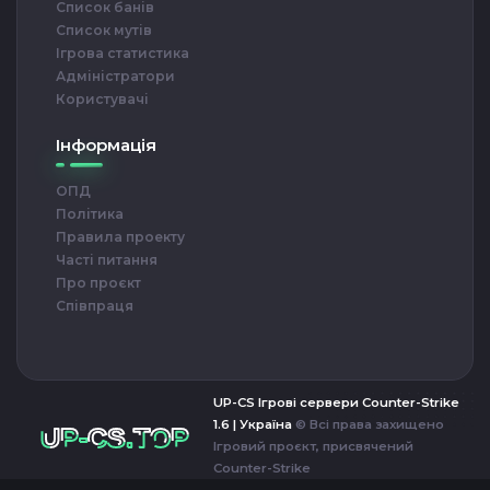
Список банів
Список мутів
Ігрова статистика
Адміністратори
Користувачі
Інформація
ОПД
Політика
Правила проекту
Часті питання
Про проєкт
Співпраця
UP-CS Ігрові сервери Counter-Strike
-CS.TOP
1.6 | Україна
© Всі права захищено
Ігровий проєкт, присвячений
Counter-Strike