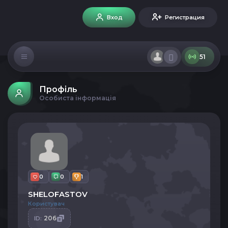
Вход
Регистрация
51
Профіль
Особиста інформація
0
0
1
SHELOFASTOV
Користувач
206
ID: