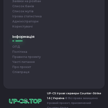
Заявки на розбан
Список банів
Список мутів
Ігрова статистика
Адміністратори
Користувачі
Інформація
ОПД
Політика
Правила проекту
Часті питання
Про проєкт
Співпраця
UP-CS Ігрові сервери Counter-Strike
-CS.TOP
1.6 | Україна
© Всі права захищено
Ігровий проєкт, присвячений
Counter-Strike