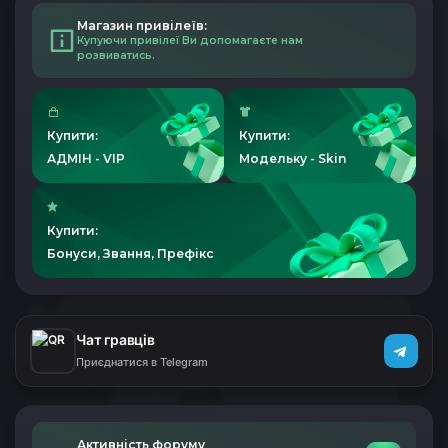
Магазин привілеїв:
Купуючи привілеї Ви допомагаєте нам
розвиватись.
Купити:
Купити:
АДМІН - VIP
Модельку - Skin
Купити:
Бонуси, Звання, Префікс
Чат гравців
Приєднатися в Telegram
Активність форуму